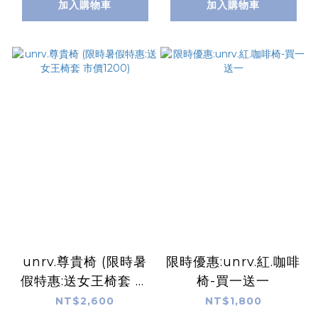
加入購物車
加入購物車
unrv.尊貴椅 (限時暑
限時優惠:unrv.紅.咖啡
假特惠:送女王椅套 市
椅-買一送一
價1200)
NT$2,600
NT$1,800