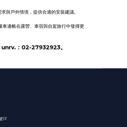
需求與戶外情境，提供合適的安裝建議。
讓車邊帳在露營、車宿與自駕旅行中發揮更
.：02-27932923。
號1F