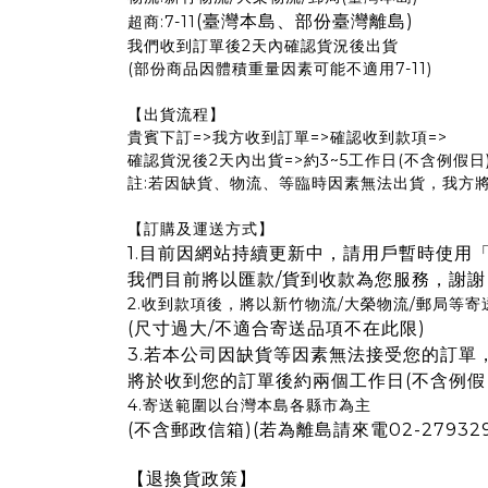
(臺灣本島、部份臺灣離島)
超商:7-11
我們收到訂單後2天內確認貨況後出貨
(部份商品因體積重量因素可能不適用7-11)
【出貨流程】
貴賓下訂=>我方收到訂單=>確認收到款項=>
確認貨況後2天內出貨=>約3~5工作日(不含例假日
註:若因缺貨、物流、等臨時因素無法出貨，我方
【訂購及運送方式】
1.目前因網站持續更新中，請用戶暫時使用「
我們目前將以匯款/貨到收款為您服務，謝謝
2.收到款項後，將以新竹物流/大榮物流/郵局等寄
(尺寸過大/不適合寄送品項不在此限)
3.若本公司因缺貨等因素無法接受您的訂單
將於收到您的訂單後約兩個工作日(不含例假
4.寄送範圍以台灣本島各縣市為主
(不含郵政信箱)(若為離島請來電02-2793
【退換貨政策】