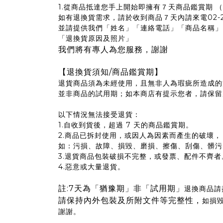
1.從商品抵達您手上開始即擁有７天商品鑑賞期 
如有退換貨需求，請於收到商品７天內請來電02-27
並請提供我們「姓名」「連絡電話」「商品名稱」
「退換貨原因及照片」
我們將有專人為您服務，謝謝
【退換貨須知/商品鑑賞期】
退貨商品須為未經使用，且無非人為瑕疵所造成的
並非商品的試用期；如本商店有提示您者，請保留
以下情況無法接受退貨：
1.自收到貨後，超過 7 天的商品鑑賞期。
2.商品已拆封使用，或因人為因素而產生的破壞，
如：污損、故障、損毀、磨損、擦傷、刮傷、髒污
3.退貨商品包裝破損不完整，或發票、配件不齊者
4.​惡意或大量退貨。
註:7天為「猶豫期」非「試用期」
退換商品請
請保持內外包裝及所附文件等完整性，
如損
謝謝。