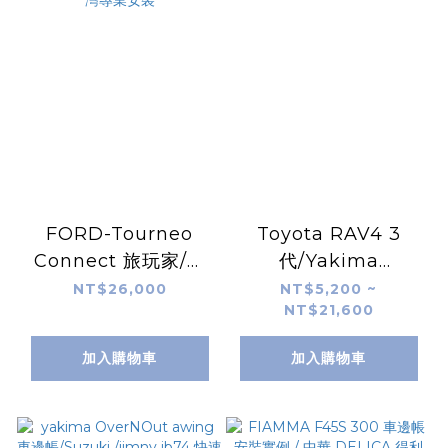
FORD-Tourneo
Toyota RAV4 3
Connect 旅玩家/車
代/Yakima
邊帳 FIAMMA F45S
OverNout 270 扇形
NT$26,000
NT$5,200 ~
NT$21,600
260 Tourneo 實車安
帳/蝙蝠帳 實裝
裝-unrv. 台灣專業安
加入購物車
加入購物車
裝