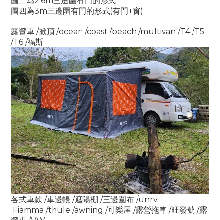
圖二為2.6m三邊圍有門的形式
圖四為3m三邊圍有門的形式(有門+窗)
露營車 /掀頂 /ocean /coast /beach /multivan /T4 /T5 
/T6 /福斯 
各式車款 /車邊帳 /遮陽棚 /三邊圍布 /unrv. 
 Fiamma /thule /awning /可樂屋 /露營拖車 /旺發號 /露