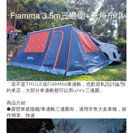
「若不是THULE或FIAMMA車邊帳，也歡迎私訊討論/預
約來店，大部分車邊帳都可以用unrv.三邊圍」
商品介紹
●露營車遮陽棚/車邊帳三邊圍布，適用市售大多車種，操
作簡單、快速