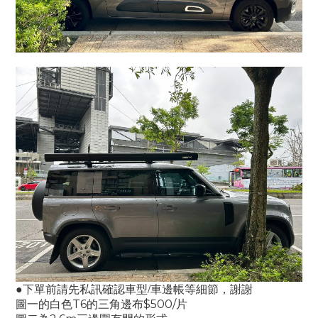
●下單前請先私訊確認
車型/車邊帳等細節
，謝謝
圖一的白色T6的三角邊布$500/片