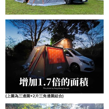
(上圖為三邊圍+2片三角邊圍組合)