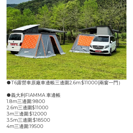
●
T6露營車原廠車邊帳三邊圍2.6m:$11000(兩窗一門）
●義大利
FIAMMA 車邊帳
1.8m三邊圍:9800
2.6m三邊圍$11000
3m三邊圍:$12000
3.5m三邊圍:$18500
4m三邊圍:19500