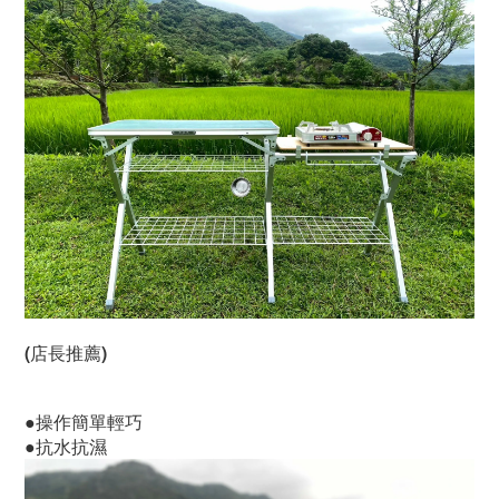
(店長推薦)
●操作簡單輕巧
●抗水抗濕