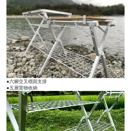
●六腳交叉穩固支撐
●五層置物收納