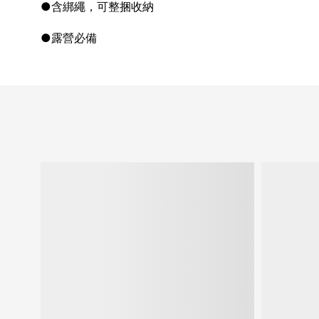
●含綁繩，可整捆收納
●露營必備