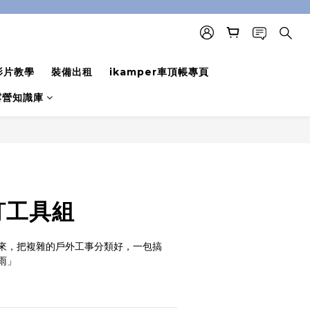
影片教學
裝備出租
ikamper車頂帳專頁
露營知識庫
立即購買
營釘工具組
來，把複雜的戶外工事分類好，一包搞
雨」