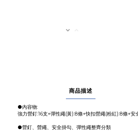
商品描述
●內容物:
強力營釘:16支+彈性繩(黃):8條+快扣營繩(粉紅):8條+安
●營釘、營繩、安全掛勾、彈性繩整齊分類