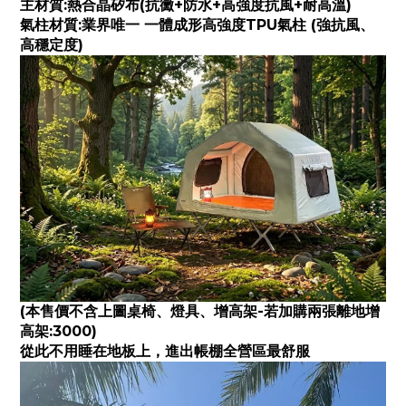
主材質:熱合晶矽布(抗黴+防水+高強度抗風+耐高溫)
氣柱材質:業界唯一 一體成形高強度TPU氣柱 (強抗風、
高穩定度)
(本售價不含上圖桌椅、燈具、
增高架-若加購兩張離地增
高架:3000)
從此不用睡在地板上，進出帳棚全營區最舒服