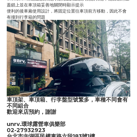
蓋鎖上並在車頂箱妥善地關閉時顯示提示 
便利的後車廂使用設計，將固定位置往車頂前方移動，因此不會
有撞到行李箱的問題
車頂架、車頂箱、行李盤型號繁多，車種不同會有
不同組合
歡迎來店預約，謝謝
unrv.環球露營車俱樂部
02-27932923
台北市內湖區民權東路六段183號1樓