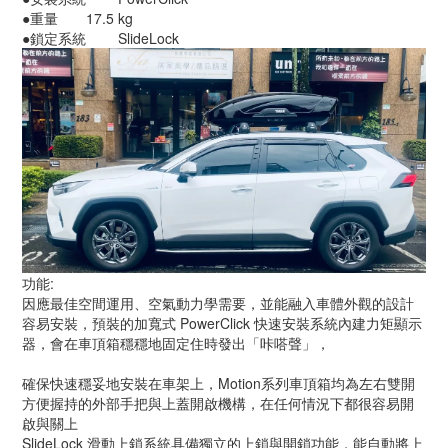
●重量	17.5 kg
●鎖定系統	SlideLock
功能:
因應最佳空間運用、空氣動力學需要，並能融入車體外觀的設計 
容易安裝，預裝的加寬式 PowerClick 快速安裝系統內建力矩顯示
器，會在車頂箱穩穩地固定住時發出「咔嗒聲」，
確保快速穩妥地安裝在車架上，Motion系列車頂箱均為左右雙開
方便握持的外部手把與上蓋開啟機構，在任何情況下都很容易開
啟與關上 
SlideLock 滑動上鎖系統具備獨立的上鎖與開鎖功能，能自動將上