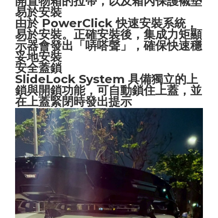
開置物箱的拉帶，以及箱內保護襯墊
易於安裝
由於 PowerClick 快速安裝系統，
易於安裝。正確安裝後，集成力矩顯
示器會發出「哢嗒聲」，確保快速穩
妥地安裝
安全蓋鎖
SlideLock System 具備獨立的上
鎖與開鎖功能，可自動鎖住上蓋，並
在上蓋緊閉時發出提示