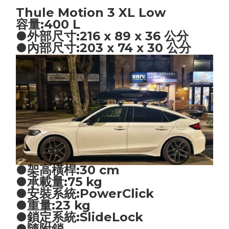
Thule Motion 3 XL Low
容量:400 L
●外部尺寸:216 x 89 x 36 公分
●內部尺寸:203 x 74 x 30 公分
●架高橫桿:30 cm
●承載量:75 kg
●安裝系統:PowerClick
●重量:23 kg
●鎖定系統:SlideLock
●隨附鎖