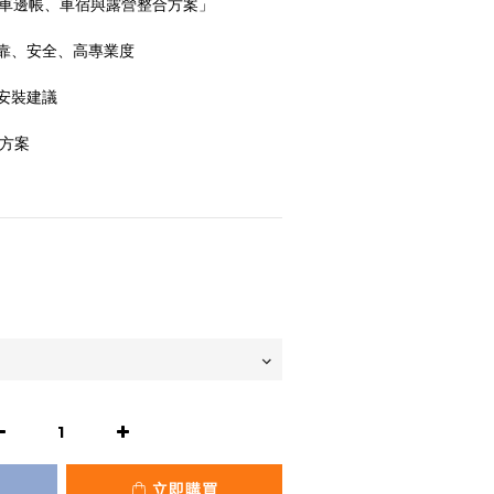
、車邊帳、車宿與露營整合方案」
靠、安全、高專業度
安裝建議
合方案
立即購買