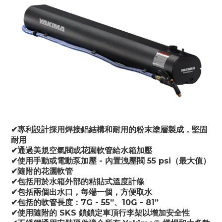
✔專利設計採用焊接鋁結構和耐用的粉末塗層製成，堅固
耐用
✔通過美規空氣閥或花園軟管給水箱加壓
✔使用手動或電動泵加壓 - 內置洩壓閥 55 psi（最大值）
✔隨附的花灑軟管
✔包括用於水箱外部的粘貼式溫度計條
✔包括兩個出水口，每端一個，方便取水
✔包括的軟管長度：7G - 55”、10G - 81”
✔使用隨附的 SKS 鎖鎖定車頂行李架以增加安全性