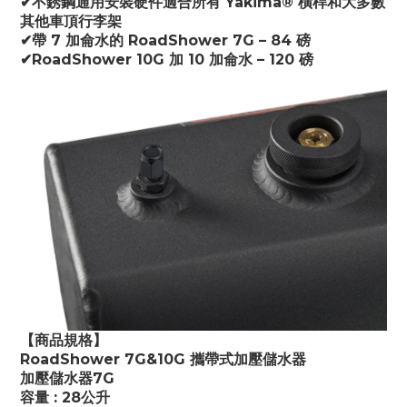
✔不銹鋼通用安裝硬件適合所有 Yakima® 橫桿和大多數
其他車頂行李架
✔帶 7 加侖水的 RoadShower 7G – 84 磅
✔RoadShower 10G 加 10 加侖水 – 120 磅
【商品規格】
RoadShower 7G&10G 攜帶式加壓儲水器
加壓儲水器7G
容量 : 28公升