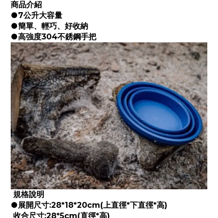
商品介紹
●7公升大容量
●簡單、輕巧、好收納
●高強度304不銹鋼手把
規格說明
●展開尺寸:28*18*20cm(上直徑*下直徑*高)
收合尺寸:28*5cm(直徑*高)