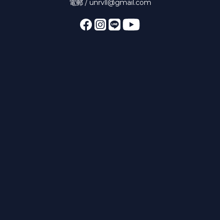
電郵 / unrvll@gmail.com