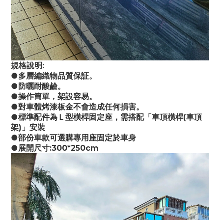
規格說明:
●多層編織物品質保証。
●防曬耐酸鹼。
●操作簡單，架設容易。
●對車體烤漆板金不會造成任何損害。
●標準配件為Ｌ型橫桿固定座，需搭配「車頂橫桿(車頂
架)」安裝
●部份車款可選購專用座固定於車身
●展開尺寸:300*250cm