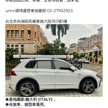
本產品因比例、車種、安裝等因素，請來電:
unrv.環球露營車俱樂部 02-27932923
台北市內湖區民權東路六段183號1樓
●產地國家:義大利 (ITALY) 。
●休旅車、箱型車通用。