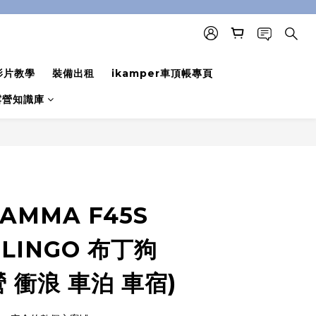
影片教學
裝備出租
ikamper車頂帳專頁
露營知識庫
立即購買
AMMA F45S
RLINGO 布丁狗
營 衝浪 車泊 車宿)