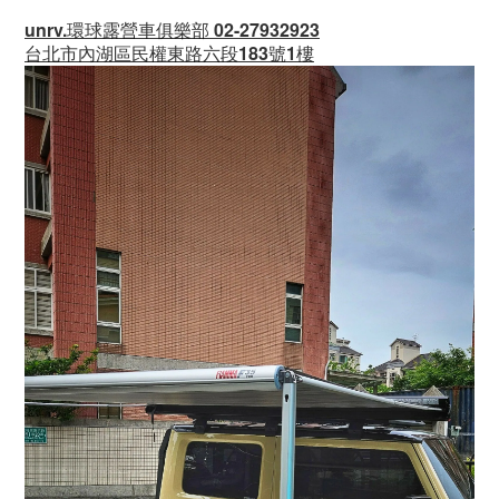
unrv.環球露營車俱樂部 02-27932923
台北市內湖區民權東路六段183號1樓