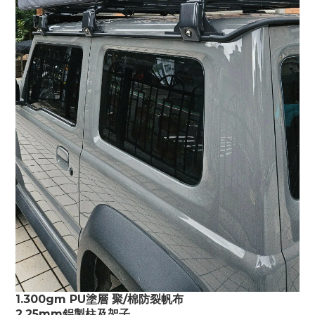
1.300gm PU塗層 聚/棉防裂帆布
2.25mm鋁製柱及架子