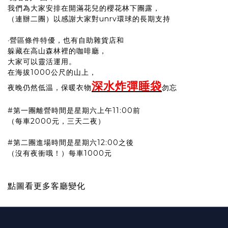
我們為大家安排在開滿花兒的櫻花林下團露，
（連辦二團）以感謝大家對unrv環球的長期支持
·營區條件特優，也有自助雜貨店和
躲藏在高山森林裡的咖啡廳，
大家可以靈活運用。
在海拔1000公尺的山上，
深水炸彈睡袋
夜晚仍然低温，保暖衣物
勿忘
#第一團離營時間是星期六上午11:00前
（每車2000元，三天二夜）
#第二團進場時間是星期六12:00之後
（沒有夜衝哦！）每車1000元
點圖看更多客廳變化