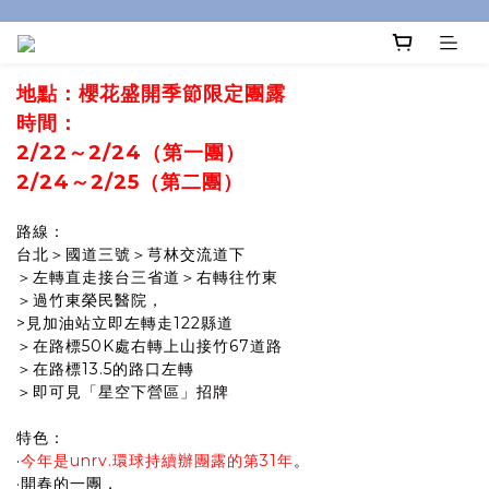
地點：櫻花盛開季節限定團露
時間：
2/22～2/24（第一團）
2/24～2/25（第二團）
路線：
台北＞國道三號＞芎林交流道下
＞左轉直走接台三省道＞右轉往竹東
＞過竹東榮民醫院，
>見加油站立即左轉走122縣道
＞在路標50K處右轉上山接竹67道路
＞在路標13.5的路口左轉
＞即可見
「星空下營區」招牌
特色：
·
今年是unrv.環球持續辦團露的第31年
。
·開春的一團，