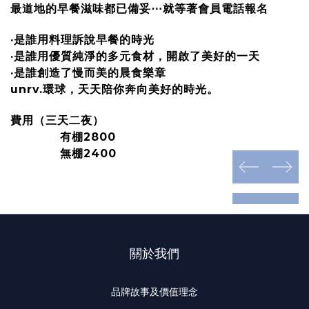
最道地的早餐滋味都已備妥⋯就等著會員電話報名
·是誰用料理訴說早餐的時光
·是誰用優質純淨的多元食材，開啟了美好的一天
·是誰創造了慢而美的晨食樂章
unrv.環球，天天陪你奔向美好的時光。
費用（三天二夜）
有棚2800
無棚2400
prev
next
prev
next
關於我們
品牌故事及價值理念