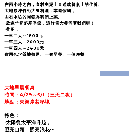
在兩小時之內，食材由泥土直送成餐桌上的佳肴。
大地原味竹筍大餐料理，本週假期，
由石水坊的阿強為我們上菜。
·欣逢竹筍盛產季節，這竹筍大餐等著我們喔！
·費用：
一車二人～1600元
一車三人～2000元
一車四人～2400元
費用包含營地費用、一個早餐、一個晚餐
prev
next
大地早晨餐桌
時間：4/29～5/1（三天二夜）
地點：東海岸某秘境
特色：
·太陽從太平洋升起，
照亮山頭、照亮浪花⋯