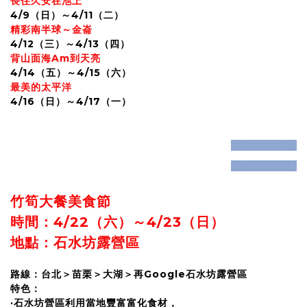
長住久安在池上
4/9（日）～4/11（二）
精彩南半球～金崙
4/12（三）～4/13（四）
背山面海Am到天亮
4/14（五）～4/15（六）
最美的太平洋
4/16（日）～4/17（一）
prev
next
prev
next
竹筍大餐美食節
時間：4/22（六）～4/23（日）
地點：石水坊露營區
路線：台北＞苗栗＞大湖＞再Google石水坊露營區
特色：
·石水坊營區利用當地豐富富化食材，