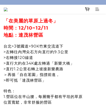
「在美麗的草原上過冬」
時間：12/10~12/11
地點：達茂林營區
台北>3號國道>90K竹東交流道下
>左轉往內灣尖石方向直行約9.3公里
>右轉接120線道
>直行大約在34K處左轉過「新樂大橋」
>直行1.2公里右轉上坡接新樂農路
＞再循「自在茗園」指摽前進，
>即可抵「達茂林營區」
特色：
1.營區位在半山腰，每層幾乎都有平坦的草原
位置寬鬆，非常舒服的營區