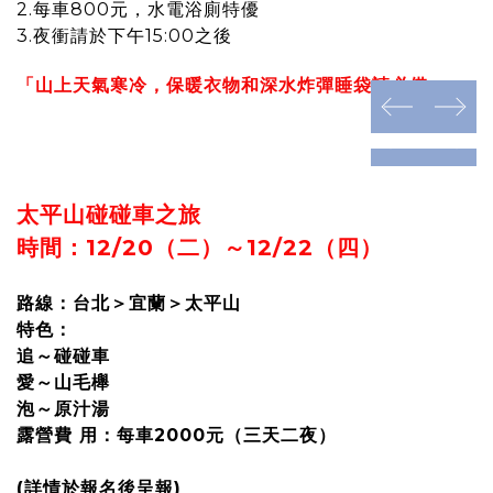
2.每車800元，水電浴廁特優
3.夜衝請於下午15:00之後
「山上天氣寒冷，保暖衣物和深水炸彈睡袋請必備」
prev
next
prev
next
太平山碰碰車之旅
時間：12/20（二）～12/22（四）
路線：台北＞宜蘭＞太平山
特色：
追～碰碰車
愛～山毛櫸
泡～原汁湯
露營費 用：每車2000元（三天二夜）
(詳情於報名後呈報)