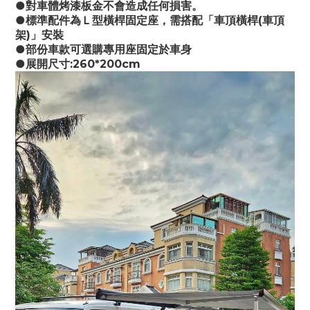
●對車體烤漆板金不會造成任何損害。
●標準配件為Ｌ型橫桿固定座，需搭配「車頂橫桿(車頂
架)」安裝
●部份車款可選購專用座固定於車身
●展開尺寸:260*200cm