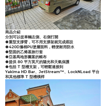
商品介紹
分別可以從車輛左側、右側打開
●重型支撐臂，可不用支撐架就完成搭設
●420D滌棉PU塗層面料，輕便耐用防水
●堅固的乙烯基旅行套
●亞基馬地形圖案的帳布
●提供 80 平方英尺的陽光和天氣保護
●包括 T 型槽支架，可輕鬆連接到
Yakima HD Bar、JetStream™、LockNLoad 平台
和其他標準 T 型槽橫桿