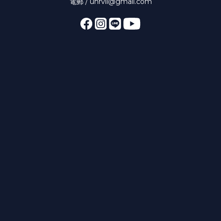
電郵 / unrvll@gmail.com