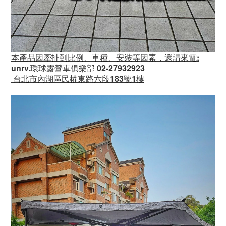
本產品因牽扯到比例、車種、安裝等因素，還請來電
:
unrv.環球露營車俱樂部
02-27932923
台北市內湖區民權東路六段183號1樓