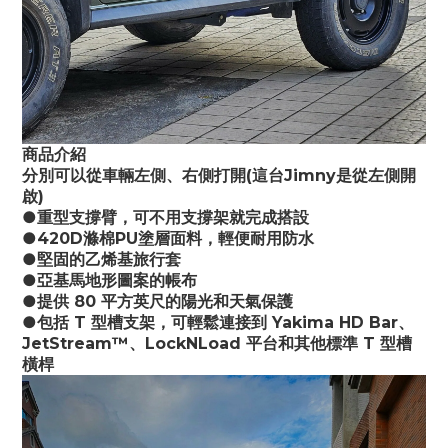
商品介紹
分別可以從車輛左側、右側打開(這台Jimny是從左側開
啟)
●重型支撐臂，可不用支撐架就完成搭設
●420D滌棉PU塗層面料，輕便耐用防水
●堅固的乙烯基旅行套
●亞基馬地形圖案的帳布
●提供 80 平方英尺的陽光和天氣保護
●包括 T 型槽支架，可輕鬆連接到 Yakima HD Bar、
JetStream™、LockNLoad 平台和其他標準 T 型槽
橫桿