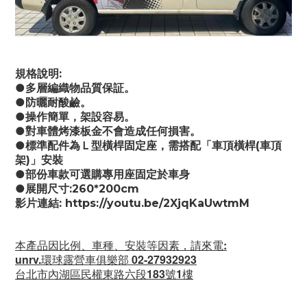
規格說明:
●多層編織物品質保証。
●防曬耐酸鹼。
●操作簡單，架設容易。
●對車體烤漆板金不會造成任何損害。
●標準配件為Ｌ型橫桿固定座，需搭配「車頂橫桿(車頂
架)」安裝
●部份車款可選購專用座固定於車身
●展開尺寸:260*200cm
影片連結: https://youtu.be/2XjqKaUwtmM
本產品因比例、車種、安裝等因素，請來電
:
unrv.環球露營車俱樂部 02-27932923
台北市內湖區民權東路六段183號1樓