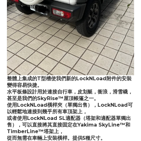
整體上集成的T型槽使我們新的LockNLoad附件的安裝
變得容易快捷。
水平板條設計用於連接自行車，皮划艇，衝浪，滑雪橇，
甚至是我們的SkyRise™屋頂帳篷之一。
使用LockNLoad橫桿夾（單獨出售），LockNLoad可
以輕鬆地連接到幾乎所有車頂架上，
或者使用LockNLoad SL適配器（塔架和適配器單獨出
售），可以直接將其直接固定在Yakima SkyLine™和
TimberLine™塔架上，
從而無需在車輛上安裝橫桿。提供5種尺寸。