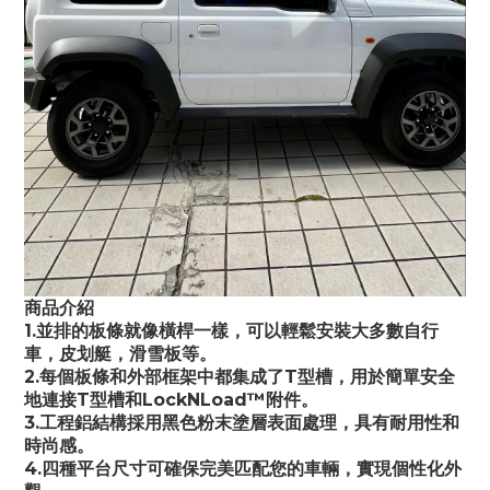
商品介紹
1.並排的板條就像橫桿一樣，可以輕鬆安裝大多數自行
車，皮划艇，滑雪板等。
2.每個板條和外部框架中都集成了T型槽，用於簡單安全
地連接T型槽和LockNLoad™附件。
3.工程鋁結構採用黑色粉末塗層表面處理，具有耐用性和
時尚感。
4.四種平台尺寸可確保完美匹配您的車輛，實現個性化外