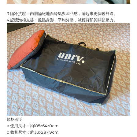
3.隔冷抗壓：內層隔絕地面冷氣與凹凸感，睡起來更保暖舒適。
4.記憶泡棉支撐：服貼身形，平均分壓，減輕背部與關節壓力。
規格說明
a.使用尺寸：約185×64×8cm
b.收和尺寸：約33x28×19cm