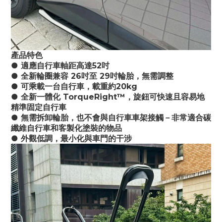
產品特色
● 適應自行車軸距高達52吋
● 全新輪圈兼容 26吋至 29吋輪胎，無需調整
● 可乘載一台自行車，載重約20kg
● 全新一體化 TorqueRight™，旋鈕可快速且容易地
精準固定自行車
● 無需拆卸輪胎，也不會與自行車車架接觸－非常適合碳
纖維自行車和客製化塗裝的物品
● 外觀低調，最小化與車門的干涉