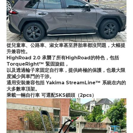
從兒童車、公路車、淑女車甚至胖胎車都沒問題，大幅提
升兼容性。
HighRoad 2.0 承襲了所有HighRoad的特色，包括 
TorqueRight™ 緊固旋鈕，
以及透過輪子來固定自行車，提供終極的保護，也最大限
度減少與車門的干涉。
通用安裝兼容包括 Yakima StreamLine™ 系統在內的
大多數車頂架。
乘載一輛自行車 可選配SKS鎖頭（2pcs）