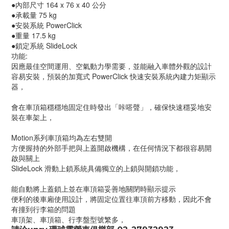
●內部尺寸 164 x 76 x 40 公分
●承載量 75 kg
●安裝系統 PowerClick
●重量 17.5 kg
●鎖定系統 SlideLock
功能:
因應最佳空間運用、空氣動力學需要，並能融入車體外觀的設計
容易安裝，預裝的加寬式 PowerClick 快速安裝系統內建力矩顯示
器，
會在車頂箱穩穩地固定住時發出「咔嗒聲」，確保快速穩妥地安
裝在車架上，
Motion系列車頂箱均為左右雙開
方便握持的外部手把與上蓋開啟機構，在任何情況下都很容易開
啟與關上
SlideLock 滑動上鎖系統具備獨立的上鎖與開鎖功能，
能自動將上蓋鎖上並在車頂箱妥善地關閉時顯示提示
便利的後車廂使用設計，將固定位置往車頂前方移動，因此不會
有撞到行李箱的問題
車頂架、車頂箱、行李盤型號繁多，