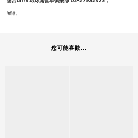
請洽unrv.環球露營車俱樂部 02-27932923，
謝謝。
您可能喜歡...