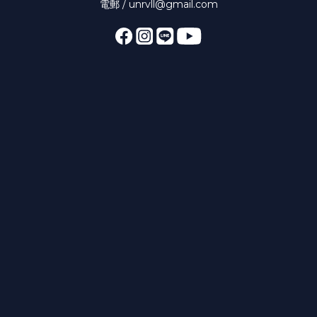
電郵 / unrvll@gmail.com