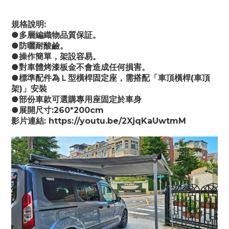
規格說明:
●多層編織物品質保証。
●防曬耐酸鹼。
●操作簡單，架設容易。
●對車體烤漆板金不會造成任何損害。
●標準配件為Ｌ型橫桿固定座，需搭配「車頂橫桿(車頂
架)」安裝
●部份車款可選購專用座固定於車身
●展開尺寸:260*200cm
影片連結: https://youtu.be/2XjqKaUwtmM