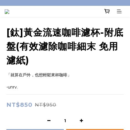
[鈦]黃金流速咖啡濾杯-附底
盤(有效濾除咖啡細末 免用
濾紙)
「就算在戶外，也想輕鬆來杯咖啡」
-unrv.
NT$850
NT$950