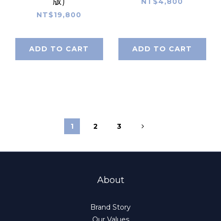
版)
NT$4,800
NT$19,800
ADD TO CART
ADD TO CART
1
2
3
About
Brand Story
Our Values