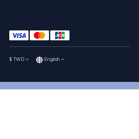
$
TWD
English