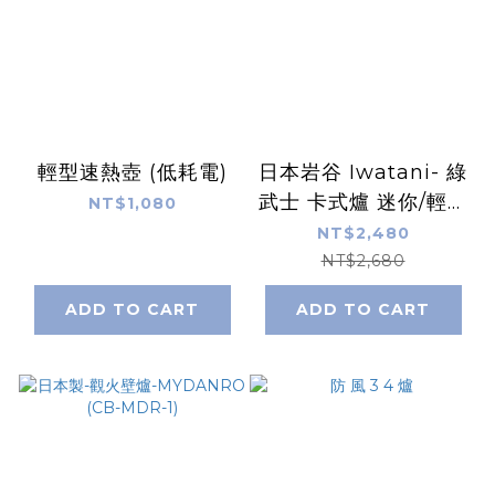
輕型速熱壺 (低耗電)
日本岩谷 Iwatani- 綠
武士 卡式爐 迷你/輕量
NT$1,080
瓦斯爐
NT$2,480
NT$2,680
ADD TO CART
ADD TO CART