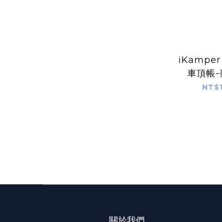
iKampe
車頂帳
NT$1
關於我們