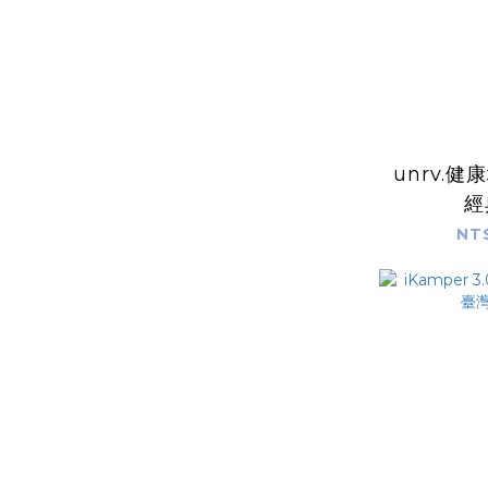
unrv.健
經
NT