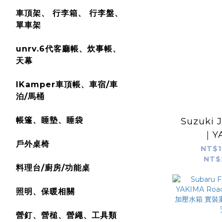
車頂架、 行李箱、 行李盤、
單車架
unrv.6代客廳帳、炊事帳、
天幕
IKamper車頂帳、車宿/車
泊/馬桶
帳篷、睡墊、睡袋
Suzuki 
｜Y
戶外桌椅
RoadSh
NT$1
NT$
10G 加
料理台/廚房/功能桌
箱｜unr
照明、保暖相關
營釘、營槌、營繩、工具類