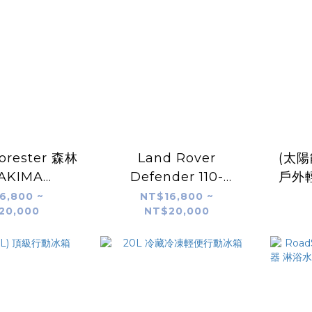
orester 森林
Land Rover
(太陽
AKIMA
Defender 110-
戶外
wer 7G 車頂
YAKIMA
電源(
6,800 ~
NT$16,800 ~
20,000
NT$20,000
 實裝案例-
RoadShower 7G /
.台灣專業安裝
10G 車頂加壓水箱 實裝
案例｜unrv.台灣專業安
裝