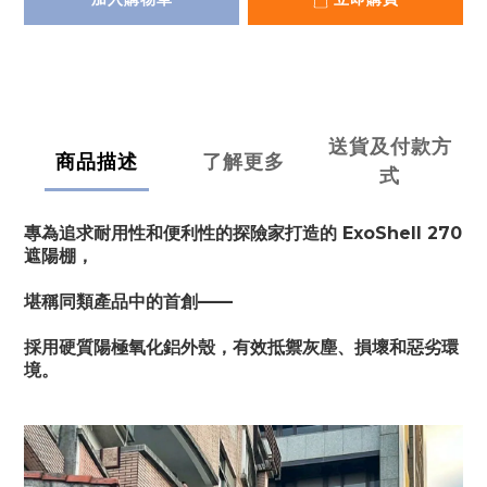
送貨及付款方
商品描述
了解更多
式
專為追求耐用性和便利性的探險家打造的 ExoShell 270
遮陽棚，
堪稱同類產品中的首創——
採用硬質陽極氧化鋁外殼，有效抵禦灰塵、損壞和惡劣環
境。