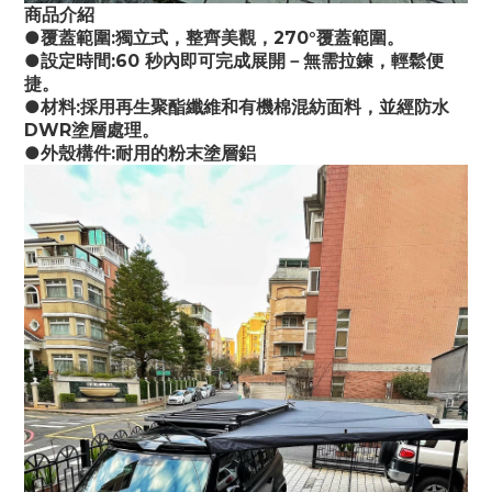
商品介紹
●覆蓋範圍:獨立式，整齊美觀，270°覆蓋範​​圍。
●設定時間:60 秒內即可完成展開－無需拉鍊，輕鬆便
捷。
●材料:採用再生聚酯纖維和有機棉混紡面料，並經防水
DWR塗層處理。
●外殼構件:耐用的粉末塗層鋁