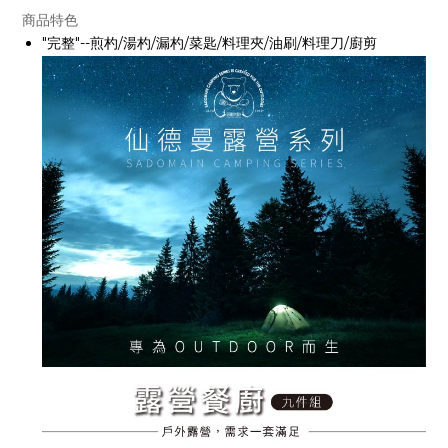
商品特色
"完整"--煎杓/湯杓/漏杓/菜匙/料理夾/油刷/料理刀/廚剪