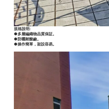
規格說明:
●多層編織物品質保証。
●防曬耐酸鹼。
●操作簡單，架設容易。