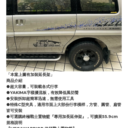
「本案上圖有加裝延長架」
商品介紹
●超大容量，可裝載各式行李
●YAKIMA字樣擾流板，有效降低風切聲
●安裝拆卸超簡單迅速，無需使用工具
●特殊C型夾具，適用市面上大部份行李橫桿，方管、圓管、扁管
皆可安裝
●可選購終極戰士置物籃『專用加長延伸架』，可擴展55.9cm
規格說明