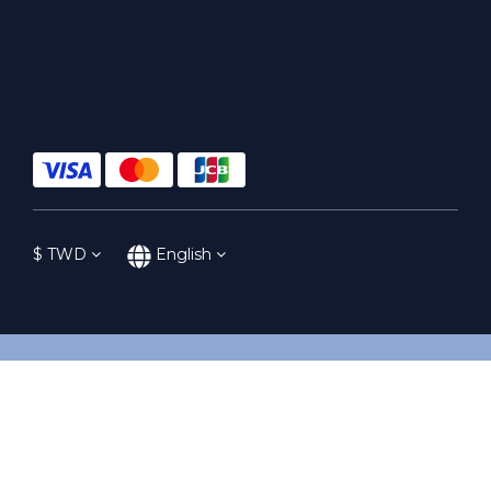
$
TWD
English