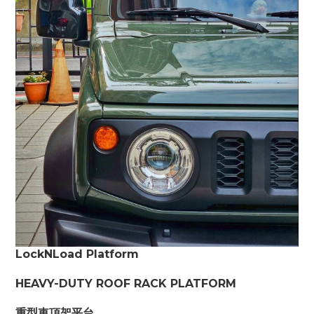
LockNLoad Platform
HEAVY-DUTY ROOF RACK PLATFORM
重型車頂架平台