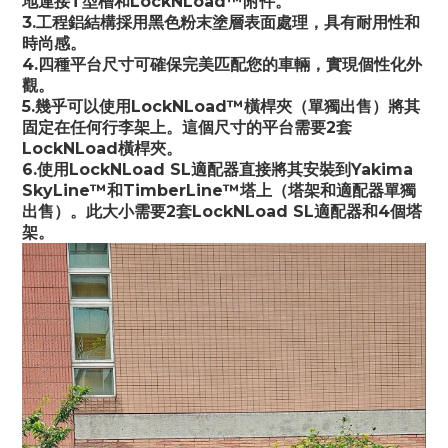
地連接T型槽和LockNLoad™附件。
3.工程鋁結構採用黑色粉末塗層表面處理，具有耐用性和
時尚感。
4.四種平台尺寸可確保完美匹配您的車輛，實現個性化外
觀。
5.幾乎可以使用LockNLoad™橫桿夾（單獨出售）將其
固定在任何行李架上。這個尺寸的平台需要2套
LockNLoad橫桿夾。
6.使用LockNLoad SL適配器直接將其安裝到Yakima 
SkyLine™和TimberLine™塔上（塔架和適配器單獨
出售）。此大小需要2套LockNLoad SL適配器和4個塔
架。