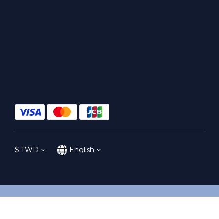
$
TWD
English