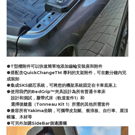
●T型槽附件可以快速簡單地添加齒輪安裝座和附件
●搭配含QuickChangeTM 專利的支架附件，可在數分鐘內完
成裝卸
●集成SKS鎖芯系統，可將您的機架系統固定在卡車底座上
●使用我們的BedGrip™夾具設計為所​​有普通卡車床
　設計和測試，履帶式床（軌道套件1）和
　選擇後艙蓋（Tonneau Kit 1）所需的其他所需套件
●兼容所有Yakima坐騎，可攜帶皮划艇、衝浪板、自行車、屋頂
帳篷、木材等
●可另外加購SideBar側邊護欄