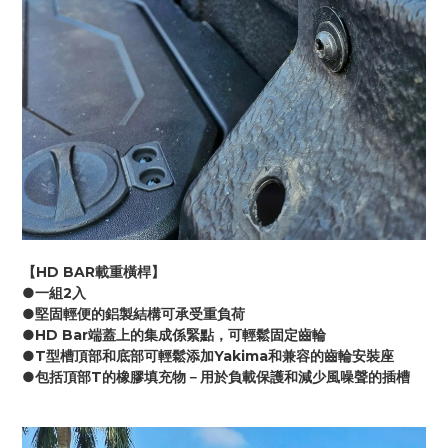
【HD BAR載重橫桿】
●一組2入
●堅固輕便的鋁製結構可承受重負荷
●HD Bar端蓋上的集成係緊點，可輕鬆固定齒輪
●T型槽頂部和底部可輕鬆添加Yakima和兼容的齒輪安裝座
●包括頂部T的橡膠填充物－用於負載保護和減少風噪聲的插槽