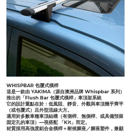
WHISPBAR 包覆式橫桿
這是一款由 YAKIMA（源自澳洲品牌 Whispbar 系列）
推出的「Flush Bar 包覆式橫桿」車頂架系統
它的設計重點在於：低風阻、靜音、外觀與車頂幾乎齊平
（或包覆式）且外型流線大方。 
適用於多數車種車頂結構（有側桿、無側桿、或具備預留
固定孔的車頂）—視搭配 「Kit」而定。
材質採用高強度鋁合金橫桿＋耐候腳座／腳座塑件，兼顧