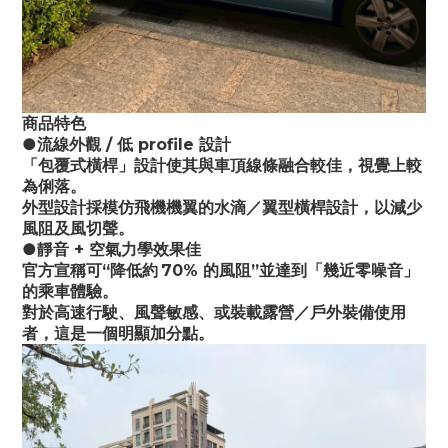
商品特色
●流線外觀 / 低 profile 設計
「包覆式橫桿」設計使其與車頂線條融合較佳，視覺上較
為俐落。 
外型設計採模仿飛機機翼的水滴／翼型橫桿設計，以減少
風阻及風切聲。 
●靜音 + 空氣力學效果佳
官方宣稱可“降低約 70% 的風阻”並達到「幾近零噪音」
的乘車體驗。 
對於高速行駛、風聲敏感、或裝載露營／戶外裝備使用
者，這是一個明顯加分點。