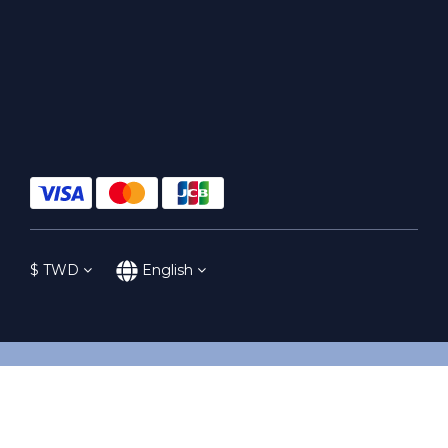
$
TWD
English