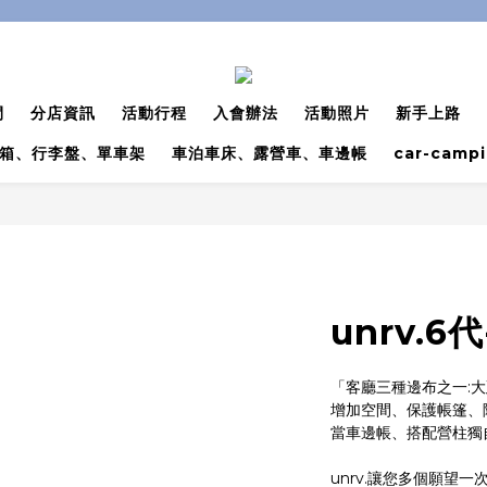
間
分店資訊
活動行程
入會辦法
活動照片
新手上路
箱、行李盤、單車架
車泊車床、露營車、車邊帳
car-camp
unrv.6
「客廳三種邊布之一:
增加空間、保護帳篷、
當車邊帳、搭配營柱獨自
unrv.讓您多個願望一