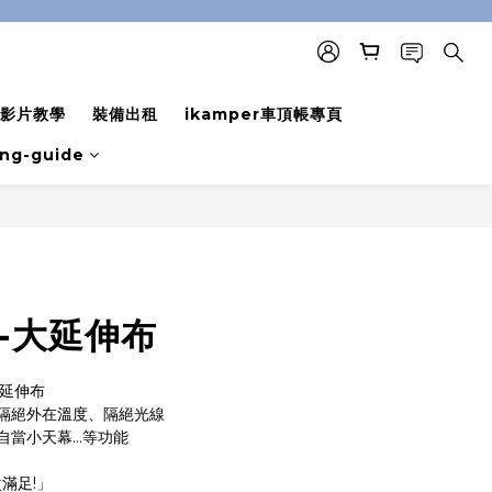
影片教學
裝備出租
ikamper車頂帳專頁
ing-guide
BUY NOW
代-大延伸布
大延伸布
隔絕外在溫度、隔絕光線
當小天幕...等功能
次滿足!」