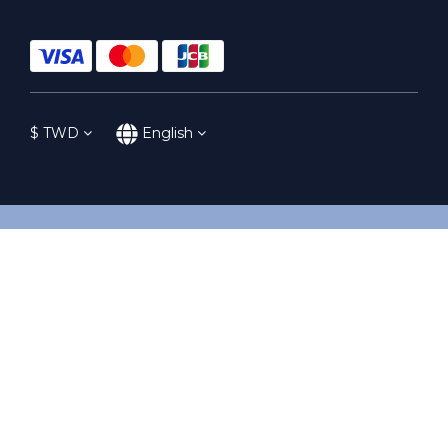
$
TWD
English