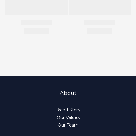
About
Brand Story
Our Values
Our Team