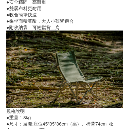
●安全穩固，高耐重
●雙層布料更耐用
●收合簡單快速
●乘坐面積寬敞，大人小孩皆適合
●附收納袋，可輕鬆背上肩
規格說明
●重量:1.8kg
●尺寸：展開:座位45*35*36cm（高）、椅背74cm  收