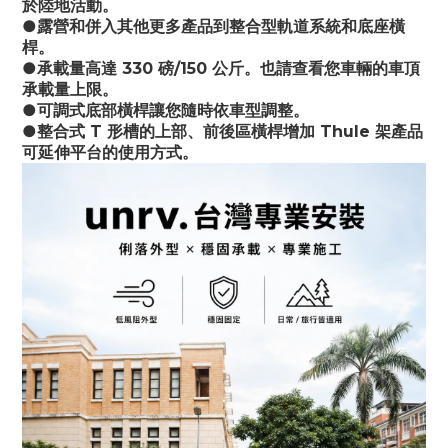
於陸地活動。
●露營和併入其他更多產品到整合型軌道系統和底座橫
桿。
●承載量高達 330 磅/150 公斤。也請查看您車輛的車頂
承載量上限。
●可調式底部橫桿讓您隨時依車型調整。
●整合式 T 形槽的上部、前後區橫桿增加 Thule 架產品
可延伸平台的使用方式。