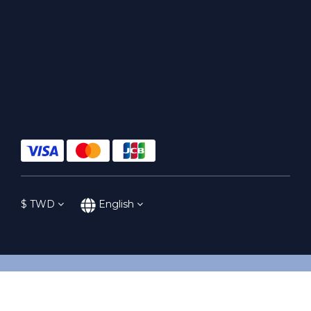
$
TWD
English