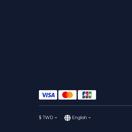
$
TWD
English