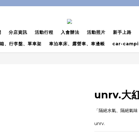
間
分店資訊
活動行程
入會辦法
活動照片
新手上路
箱、行李盤、單車架
車泊車床、露營車、車邊帳
car-camp
unrv.
「隔絕水氣、隔絕氣味，
unrv.