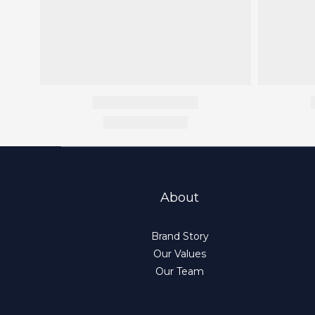
About
Brand Story
Our Values
Our Team