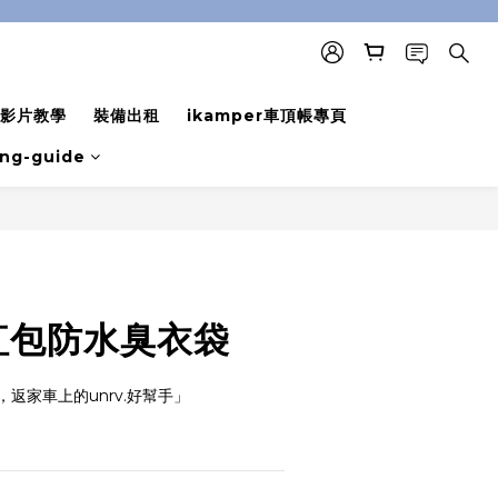
影片教學
裝備出租
ikamper車頂帳專頁
ing-guide
BUY NOW
大紅包防水臭衣袋
返家車上的unrv.好幫手」