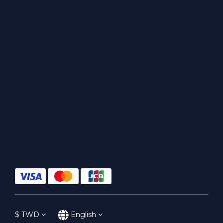
$
TWD
English