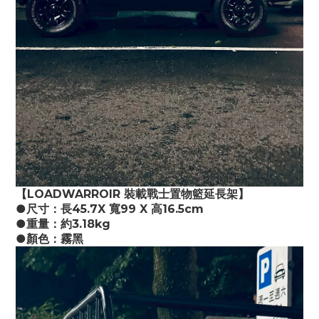
【LOADWARROIR 裝載戰士置物籃延長架】
●尺寸：長45.7X 寬99 X 高16.5cm
●重量：約3.18kg
●顏色：霧黑