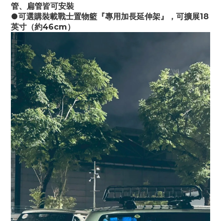
管、扁管皆可安裝
●可選購裝載戰士置物籃『專用加長延伸架』，可擴展18
英寸（約46cm）