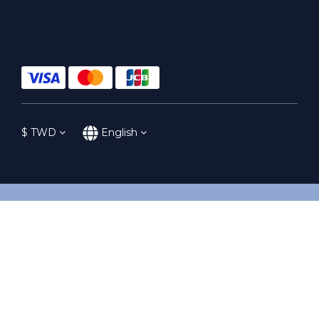
$
TWD
English