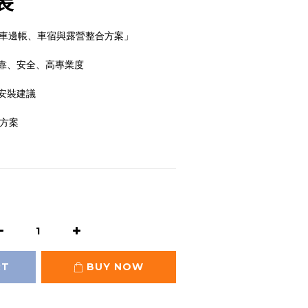
裝
、車邊帳、車宿與露營整合方案」
靠、安全、高專業度
安裝建議
合方案
RT
BUY NOW