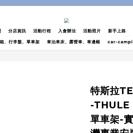
間
分店資訊
活動行程
入會辦法
活動照片
新手上路
箱、行李盤、單車架
車泊車床、露營車、車邊帳
car-camp
特斯拉TE
-THULE
單車架-實