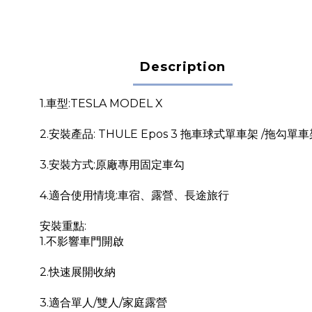
Description
1.車型:TESLA MODEL X
2.安裝產品: THULE Epos 3 拖車球式單車架 /拖勾單
3.安裝方式:原廠專用固定車勾
4.適合使用情境:車宿、露營、長途旅行
安裝重點:
1.不影響車門開啟
2.快速展開收納
3.適合單人/雙人/家庭露營