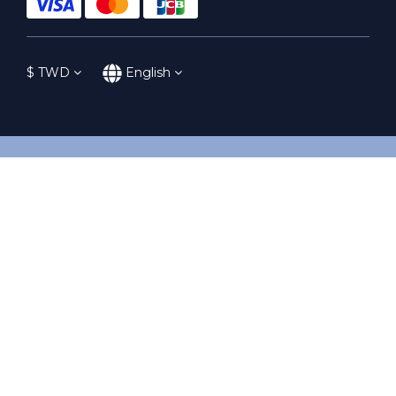
$
TWD
English