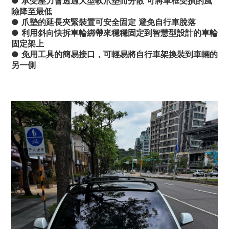
● 承受壓力會透過大型軟爪墊而分散 可將車框受損的風
險降至最低 
● 爪墊的延長夾緊裝置可安全固定 避免自行車脫落
● 利用斜向快拆車輪綁帶來穩穩固定到智慧型設計的車輪
固定架上
● 免用工具的簡易接口，可輕易將自行車架換裝到車輛的
另一側 