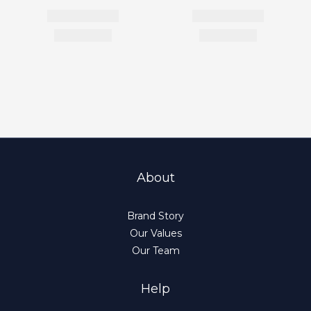
About
Brand Story
Our Values
Our Team
Help