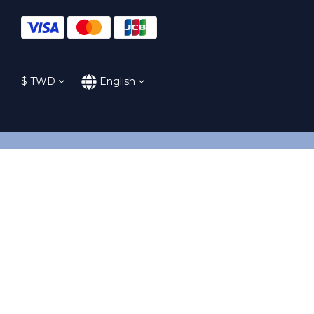
$
TWD
English