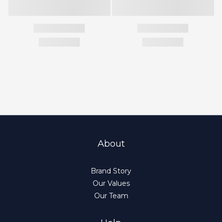
About
Brand Story
Our Values
Our Team