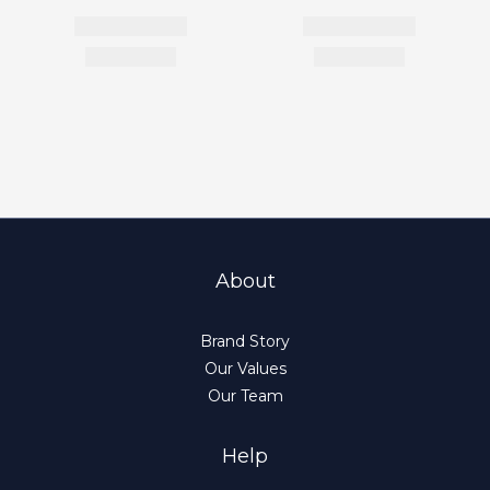
About
Brand Story
Our Values
Our Team
Help