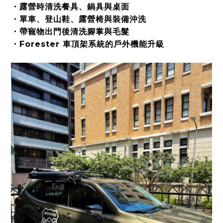
・露營時清洗餐具、鍋具與桌面
・單車、登山鞋、露營椅與裝備沖洗
・帶寵物出門後清洗腳掌與毛髮
・Forester 車頂架系統的戶外機能升級