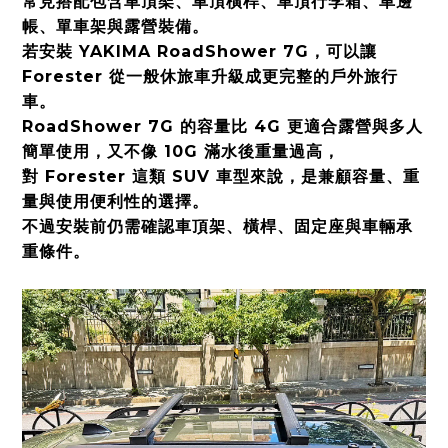
常見搭配包含車頂架、車頂橫桿、車頂行李箱、車邊
帳、單車架與露營裝備。
若安裝 YAKIMA RoadShower 7G，可以讓
Forester 從一般休旅車升級成更完整的戶外旅行
車。
RoadShower 7G 的容量比 4G 更適合露營與多人
簡單使用，又不像 10G 滿水後重量過高，
對 Forester 這類 SUV 車型來說，是兼顧容量、重
量與使用便利性的選擇。
不過安裝前仍需確認車頂架、橫桿、固定座與車輛承
重條件。