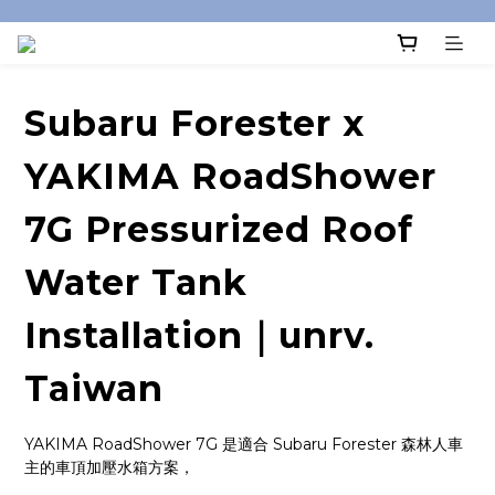
Subaru Forester x
YAKIMA RoadShower
7G Pressurized Roof
Water Tank
Installation｜unrv.
Taiwan
YAKIMA RoadShower 7G 是適合 Subaru Forester 森林人車
主的車頂加壓水箱方案，