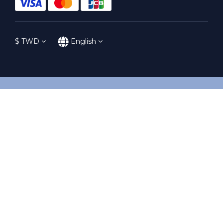
$
TWD
English