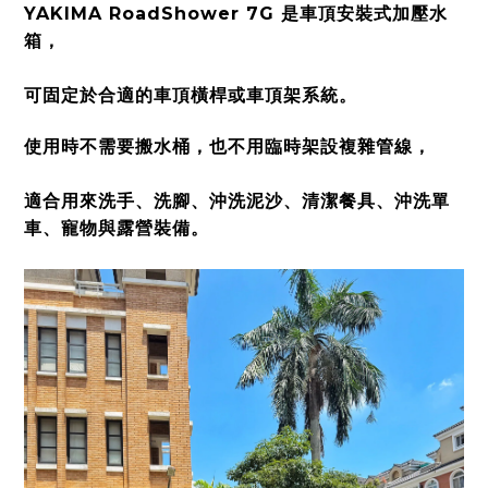
YAKIMA RoadShower 7G 是車頂安裝式加壓水
箱，
可固定於合適的車頂橫桿或車頂架系統。
使用時不需要搬水桶，也不用臨時架設複雜管線，
適合用來洗手、洗腳、沖洗泥沙、清潔餐具、沖洗單
車、寵物與露營裝備。