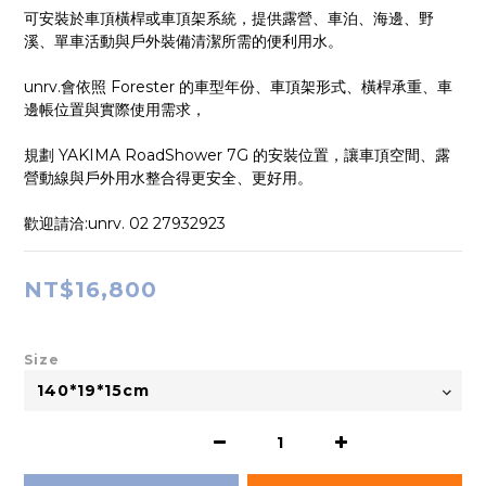
可安裝於車頂橫桿或車頂架系統，提供露營、車泊、海邊、野
溪、單車活動與戶外裝備清潔所需的便利用水。
unrv.會依照 Forester 的車型年份、車頂架形式、橫桿承重、車
邊帳位置與實際使用需求，
規劃 YAKIMA RoadShower 7G 的安裝位置，讓車頂空間、露
營動線與戶外用水整合得更安全、更好用。
歡迎請洽:unrv. 02 27932923
NT$16,800
Size