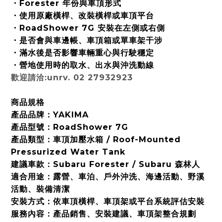
・Forester 年份與車頂形式
・使用原廠橫桿、改裝橫桿或車頂平台
・RoadShower 7G 安裝在左側或右側
・是否會與車邊帳、車頂箱或單車架干涉
・滿水後是否影響車輛重心與行駛穩定
・營地使用時的取水、出水與沖洗動線
歡迎請洽:unrv. 02 27932923
商品規格
產品品牌：YAKIMA
產品型號：RoadShower 7G
產品類型：車頂加壓水箱 / Roof-Mounted
Pressurized Water Tank
建議車款：Subaru Forester / Subaru 森林人
適合用途：露營、車泊、戶外沖洗、海邊活動、野溪
活動、裝備清潔
安裝方式：依車頂橫桿、車頂架或平台系統評估安裝
服務內容：產品銷售、安裝建議、車頂架整合規劃