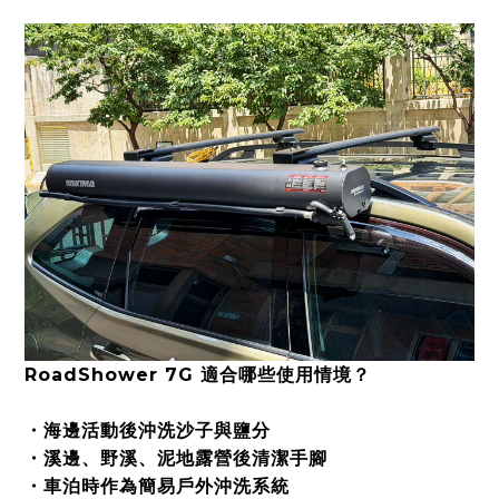
RoadShower 7G 適合哪些使用情境？
・海邊活動後沖洗沙子與鹽分
・溪邊、野溪、泥地露營後清潔手腳
・車泊時作為簡易戶外沖洗系統