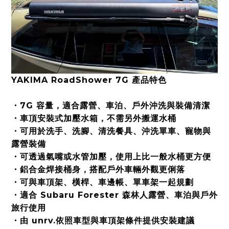
YAKIMA RoadShower 7G 產品特色
・7G 容量，適合露營、車泊、戶外沖洗與裝備清潔
・車頂安裝式加壓水箱，不需另外搬運水桶
・可用於洗手、洗腳、清洗餐具、沖洗單車、寵物與
露營裝備
・可透過氣嘴或水管加壓，使用上比一般水桶更方便
・鋁合金焊接桶身，搭配戶外車輛外觀更俐落
・可與車頂架、橫桿、車邊帳、單車架一起規劃
・適合 Subaru Forester 森林人露營、車泊與戶外
旅行使用
・由 unrv.依照車型與車頂架條件提供安裝建議